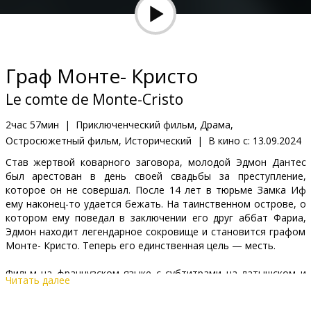
Кинозакуски
B2B
Граф Монте- Кристо
Клуб
Le comte de Monte-Cristo
2час 57мин
|
Приключенческий фильм, Драма,
Остросюжетный фильм, Исторический
|
В кино с:
13.09.2024
Став жертвой коварного заговора, молодой Эдмон Дантес
был арестован в день своей свадьбы за преступление,
которое он не совершал. После 14 лет в тюрьме Замка Иф
ему наконец-то удается бежать. На таинственном острове, о
котором ему поведал в заключении его друг аббат Фариа,
Эдмон находит легендарное сокровище и становится графом
Монте- Кристо. Теперь его единственная цель — месть.
Фильм на французском языке с субтитрами на латышском и
Читать далее
русском языках.