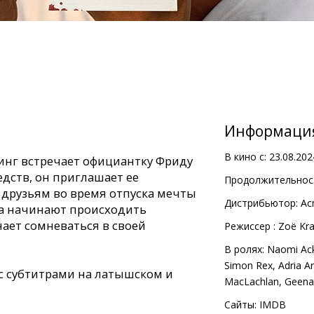
Информаци
В кино с:
23.08.202
инг встречает официантку Фриду
едств, он приглашает ее
Продолжительност
 друзьям во время отпуска мечты
Дистрибьютор:
Ac
да начинают происходить
ает сомневаться в своей
Pежиссер :
Zoë Kra
В ролях:
Naomi Ack
Simon Rex
,
Adria A
с субтитрами на латышском и
MacLachlan
,
Geena
Сайты:
IMDB