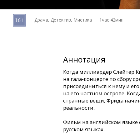
Кинозакуски
Драма, Детектив, Мистика
1час 42мин
B2B
Клуб
Аннотация
Когда миллиардер Слейтер К
на гала-концерте по сбору ср
присоединиться к нему и его
на его частном острове. Ког
странные вещи, Фрида начин
реальности.
Фильм на английском языке 
русском языках.