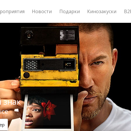
роприятия
Новости
Подарки
Кинозакуски
B2
 знак
ice
ер