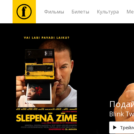
Фильмы
Билеты
Культура
Ме
Фильмы
Билеты
Культура
Мероприятия
Подай
Новости
Blink Tw
Подарки
Трейл