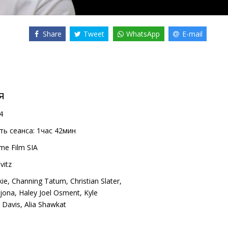
Share
Tweet
WhatsApp
E-mail
я
4
ь сеанса:
1час 42мин
me Film SIA
vitz
ie
,
Channing Tatum
,
Christian Slater
,
rjona
,
Haley Joel Osment
,
Kyle
 Davis
,
Alia Shawkat