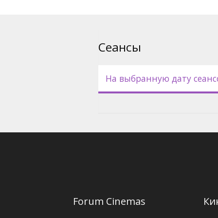
Фильм на английском языке 
русском языках.
Сеансы
На выбранную дату сеанс
Forum Cinemas
Ки