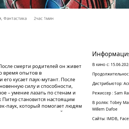
, Фантастика
2час 1мин
Информаци
В кино с:
15.06.202
. После смерти родителей он живет
Во время опытов в
Продолжительност
 его кусает паук-мутант. После
Дистрибьютор:
Ac
новенную силу и способности,
ое – умение лазать по стенам и
Pежиссер :
Sam Ra
ак Питер становится настоящим
В ролях:
Tobey Ma
ек-паук, который помогает людям
Willem Dafoe
о там, где есть супергерой, рано
тся и суперзлодей…
Сайты:
IMDB
,
Face