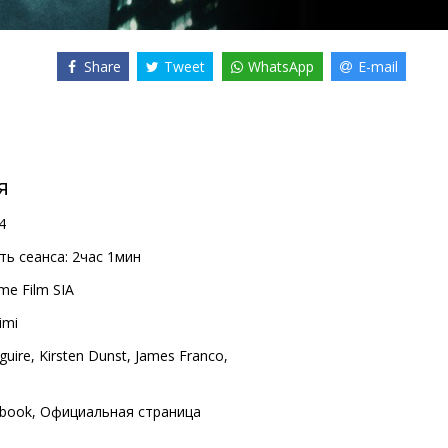
Share
Tweet
WhatsApp
E-mail
я
4
ь сеанса:
2час 1мин
me Film SIA
imi
guire
,
Kirsten Dunst
,
James Franco
,
book
,
Официальная страница