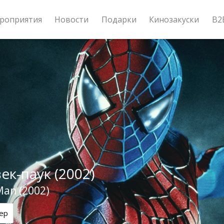
роприятия
Новости
Подарки
Кинозакуски
B2
ек-паук (2002)
Man (2002)
ер