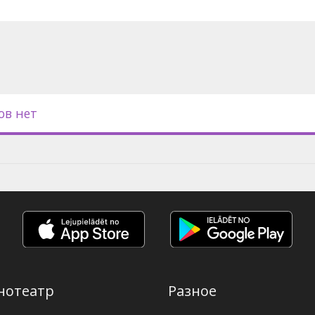
с субтитрами на латышском и
ов нет
нотеатр
Разное