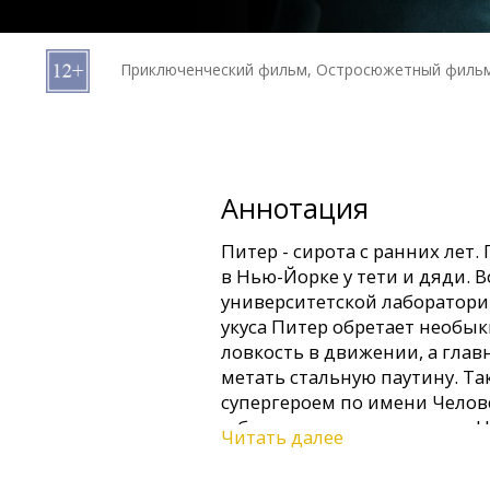
Кинозакуски
Приключенческий фильм, Остросюжетный фильм
B2B
Клуб
Аннотация
Питер - сирота с ранних лет
в Нью-Йорке у тети и дяди. 
университетской лаборатории
укуса Питер обретает необык
ловкость в движении, а главн
метать стальную паутину. Т
супергероем по имени Челов
и борется с преступностью. Н
Читать далее
или поздно всегда объявляе