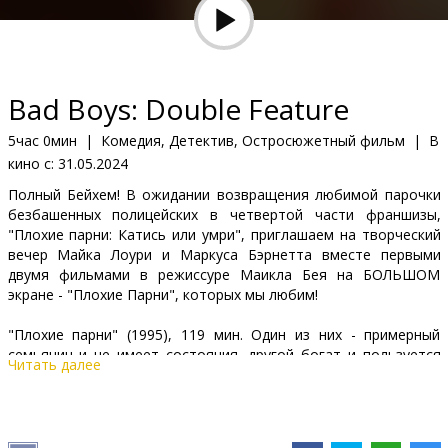
Кинозакуски
B2B
Bad Boys: Double Feature
Клуб
5час 0мин
|
Комедия, Детектив, Остросюжетный фильм
|
В
кино с:
31.05.2024
Полный Бейхем! В ожидании возвращения любимой парочки
безбашенных полицейских в четвертой части франшизы,
"Плохие парни: Катись или умри", приглашаем на творческий
вечер Майка Лоури и Маркуса Бэрнетта вместе первыми
двумя фильмами в режиссуре Маикла Бея на БОЛЬШОМ
экране - "Плохие Парни", которых мы любим!
"Плохие парни" (1995), 119 мин. Один из них - примерный
семьянин и не имеет состояния, другой богат и пользуется
Читать далее
всеми благами холостяцкой жизни. Помимо дружбы их
объединяет работа в полиции. Их новое задание - поймать
жестокого преступника, укравшего наркотики с секретного
склада, а также спасти девушку, которая случайно оказалась