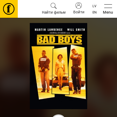
Войти
Найти фильм
Menu
Фильмы
Билеты
Культура
Мероприятия
Новости
Подарки