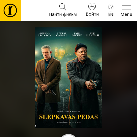
Войти
Найти фильм
Menu
Фильмы
Билеты
Культура
Мероприятия
Новости
Подарки