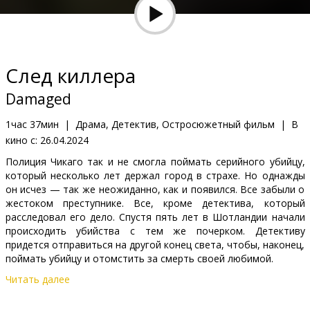
Кинозакуски
B2B
След киллера
Клуб
Damaged
1час 37мин
|
Драма, Детектив, Остросюжетный фильм
|
В
кино с:
26.04.2024
Полиция Чикаго так и не смогла поймать серийного убийцу,
который несколько лет держал город в страхе. Но однажды
он исчез — так же неожиданно, как и появился. Все забыли о
жестоком преступнике. Все, кроме детектива, который
расследовал его дело. Спустя пять лет в Шотландии начали
происходить убийства с тем же почерком. Детективу
придется отправиться на другой конец света, чтобы, наконец,
поймать убийцу и отомстить за смерть своей любимой.
Читать далее
Фильм на английском языке с субтитрами на латышском и
русском языках.