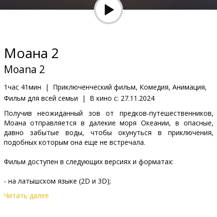
Кинозакуски
B2B
Моана 2
Клуб
Moana 2
1час 41мин
|
Приключенческий фильм, Комедия, Анимация,
Фильм для всей семьи
|
В кино с:
27.11.2024
Получив неожиданный зов от предков-путешественников,
Моана отправляется в далекие моря Океании, в опасные,
давно забытые воды, чтобы окунуться в приключения,
подобных которым она еще не встречала.
Фильм доступен в следующих версиях и форматах:
- на латышском языке (2D и 3D);
Читать далее
- на русском языке с субтитрами на латышском языке (2D);