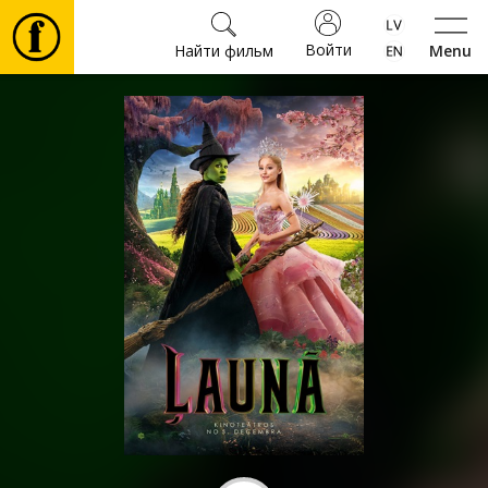
Войти
Найти фильм
Menu
Фильмы
Билеты
Культура
Мероприятия
Новости
Подарки