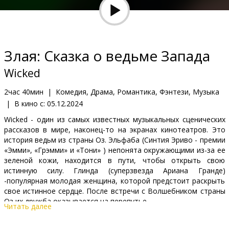
Кинозакуски
B2B
Злая: Cказка о ведьме Запада
Клуб
Wicked
2час 40мин
|
Комедия, Драма, Романтика, Фэнтези, Музыка
|
В кино с:
05.12.2024
Wicked - один из самых известных музыкальных сценических
рассказов в мире, наконец-то на экранах кинотеатров. Это
история ведьм из страны Оз. Эльфаба (Синтия Эриво - премии
«Эмми», «Грэмми» и «Тони» ) непонята окружающими из-за ее
зеленой кожи, находится в пути, чтобы открыть свою
истинную силу. Глинда (суперзвезда Ариана Гранде)
-популярная молодая женщина, которой предстоит раскрыть
свое истинное сердце. После встречи с Волшебником страны
Оз их дружба оказывается на перепутье.
Читать далее
Фильм на английском языке с субтитрами на латышском и