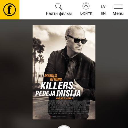
Войти
Найти фильм
Menu
Фильмы
Билеты
Культура
Мероприятия
Новости
Подарки