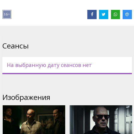
Дистрибьютор:
Acme Film SIA
Pежиссер :
Michael Keaton
В ролях:
Michael Keaton
,
Al Pacino
,
James Marsden
Сайты:
IMDB
Сеансы
На выбранную дату сеансов нет
Изображения