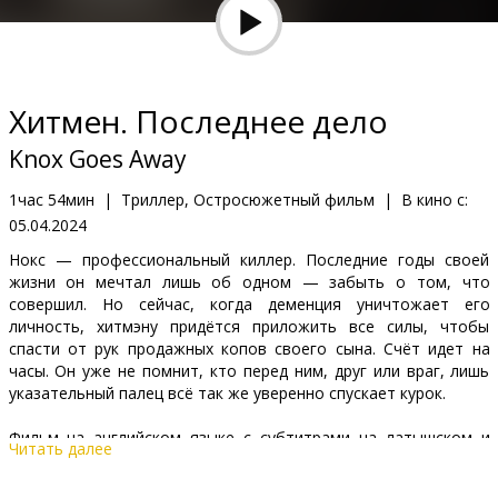
Кинозакуски
B2B
Хитмен. Последнее дело
Клуб
Knox Goes Away
1час 54мин
|
Триллер, Остросюжетный фильм
|
В кино с:
05.04.2024
Нокс — профессиональный киллер. Последние годы своей
жизни он мечтал лишь об одном — забыть о том, что
совершил. Но сейчас, когда деменция уничтожает его
личность, хитмэну придётся приложить все силы, чтобы
спасти от рук продажных копов своего сына. Счёт идет на
часы. Он уже не помнит, кто перед ним, друг или враг, лишь
указательный палец всё так же уверенно спускает курок.
Фильм на английском языке с субтитрами на латышском и
Читать далее
русском языках.