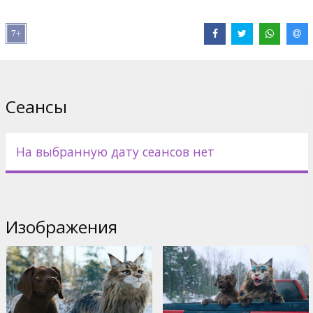
Дистрибьютор:
Acme Film SIA
Pежиссер :
Reem Kherici
В ролях:
Reem Kherici
,
Franck Dubosc
,
Philippe Lacheau
Сайты:
IMDB
,
Официальная страница
Сеансы
На выбранную дату сеансов нет
Изображения