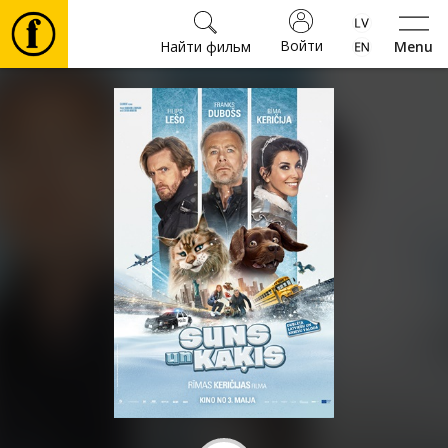
Войти
Найти фильм
Menu
Фильмы
Билеты
Культура
Мероприятия
Новости
Подарки