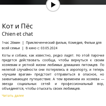
Кинозакуски
B2B
Кот и Пёс
Клуб
Chien et chat
1час 26мин
|
Приключенческий фильм, Комедия, Фильм для
всей семьи
|
В кино с:
03.05.2024
Коты и собаки, как известно, редко ладят. Но этой парочке
придется действовать сообща, чтобы вернуться к своим
хозяевам и уютной жизни любимых домашних питомцев. По
нелепой случайности они потерялись в аэропорту, и теперь
«лучшим врагам» предстоит отправиться в опасное, но
захватывающее путешествие. А тем временем их хозяева —
звезда социальных сетей и профессиональный вор,
объединятся, чтобы отыскать своих любимцев.
Читать далее
Фильм дублирован на латышском и русском языках (с
субтитрами на латышском языке).