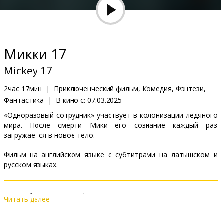
Кинозакуски
B2B
Микки 17
Клуб
Mickey 17
2час 17мин
|
Приключенческий фильм, Комедия, Фэнтези,
Фантастика
|
В кино с:
07.03.2025
«Одноразовый сотрудник» участвует в колонизации ледяного
мира. После смерти Мики его сознание каждый раз
загружается в новое тело.
Фильм на английском языке с субтитрами на латышском и
русском языках.
Дистрибьютор:
Acme Film SIA
Читать далее
Pежиссер :
Bong Joon Ho
В ролях:
Robert Pattinson
,
Toni Collette
,
Naomi Ackie
,
Mark