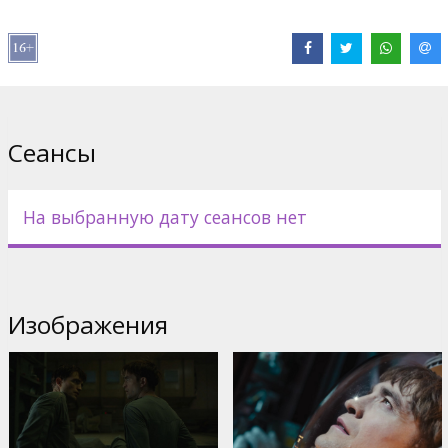
Ruffalo
,
Angus Imrie
,
Steven Yeun
Сайты:
IMDB
,
Facebook
Сеансы
На выбранную дату сеансов нет
Изображения