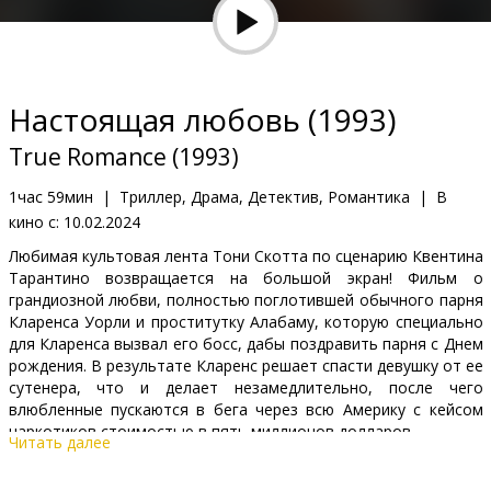
Кинозакуски
B2B
Настоящая любовь (1993)
Клуб
True Romance (1993)
1час 59мин
|
Триллер, Драма, Детектив, Романтика
|
В
кино с:
10.02.2024
Любимая культовая лента Тони Скотта по сценарию Квентина
Тарантино возвращается на большой экран! Фильм о
грандиозной любви, полностью поглотившей обычного парня
Кларенса Уорли и проститутку Алабаму, которую специально
для Кларенса вызвал его босс, дабы поздравить парня с Днем
рождения. В результате Кларенс решает спасти девушку от ее
сутенера, что и делает незамедлительно, после чего
влюбленные пускаются в бега через всю Америку с кейсом
наркотиков стоимостью в пять миллионов долларов.
Читать далее
Фильм на английском языке с субтитрами на латышском и