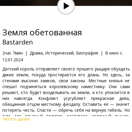
Кинозакуски
B2B
Земля обетованная
Клуб
Bastarden
2час 7мин
|
Драма, Исторический, Биография
|
В кино с:
12.01.2024
Датский король отправляет своего лучшего рыцаря обуздать
дикие земли, покуда простирается его длань. Но здесь, за
стенами высоких замков, свои законы. Местные князья не
спешат подчиняться королевскому наместнику. Они сами
решают, кто будет возделывать их земли, а кто упокоится в
них навсегда. Конфликт усугубляет прекрасная дева,
обещанная отцом местному феодалу. Оставить её — значит
потерять честь. Спасти — обречь себя на верную гибель. Но
там, где опытный политик отступает, истинный рыцарь
Читать далее
обнажает меч.