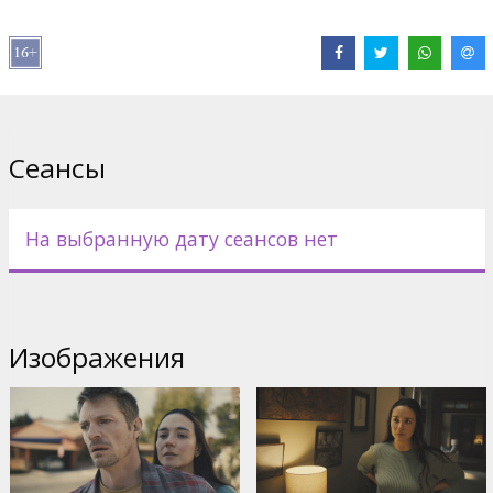
Дистрибьютор:
VLG Filmas
Pежиссер :
John Woo
В ролях:
Joel Kinnaman
,
Catalina Sandino Moreno
,
Kid Cudi
Сайты:
IMDB
Сеансы
На выбранную дату сеансов нет
Изображения