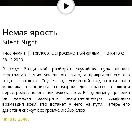
Кинозакуски
B2B
Немая ярость
Клуб
Silent Night
1час 44мин
|
Триллер, Остросюжетный фильм
|
В кино с:
08.12.2023
В ходе бандитской разборки случайная пуля лишает
счастливую семью маленького сына, а прикрывавшего его
отца — голоса. Спустя год усиленной подготовки папа
мальчика становится кошмаром для врагов в любой
перестрелке, погоне или рукопашной. В годовщину трагедии
он намерен разыграть безостановочную симфонию
возмездия всем, кто встанет у него на пути. Теперь его
действия скажут всё громче любых слов.
Читать далее
Фильм на английском языке с субтитрами на латышском и
русском языках.