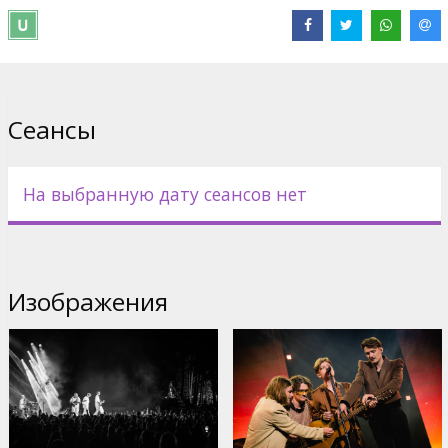
Дистрибьютор:
Sudden Lights
Pежиссер :
Uģis Olte
,
Aleksandrs Okonovs
,
Kārlis Zemītis
Сайты:
Facebook
Сеансы
На выбранную дату сеансов нет
Изображения