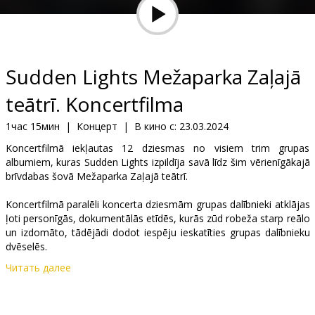
Кинозакуски
B2B
Sudden Lights Mežaparka Zaļajā
Клуб
teātrī. Koncertfilma
1час 15мин
|
Концерт
|
В кино с:
23.03.2024
Koncertfilmā iekļautas 12 dziesmas no visiem trim grupas
albumiem, kuras Sudden Lights izpildīja savā līdz šim vērienīgākajā
brīvdabas šovā Mežaparka Zaļajā teātrī.
Koncertfilmā paralēli koncerta dziesmām grupas dalībnieki atklājas
ļoti personīgās, dokumentālās etīdēs, kurās zūd robeža starp reālo
un izdomāto, tādējādi dodot iespēju ieskatīties grupas dalībnieku
dvēselēs.
Читать далее
Filma latviešu valodā.