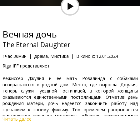
Кинозакуски
B2B
Вечная дочь
Клуб
The Eternal Daughter
1час 36мин
|
Драма, Мистика
|
В кино с:
12.01.2024
Riga IFF представляет:
Режиссёр Джулия и её мать Розалинда с собаками
возвращаются в родной дом. Место, где выросла Джулия,
теперь служит уездной гостиницей, в которой женщины
оказываются единственными постоялицами. Отметив день
рождения матери, дочь надеется закончить работу над
сценарием к своему фильму. Тем временем раскрывается
мистическое прошлое гостиницы, обнажая несовместимые
Читать далее
воспоминания женщин – для Розалинды родной дом наполнен
тоской, а Джулия помнит только хорошее.