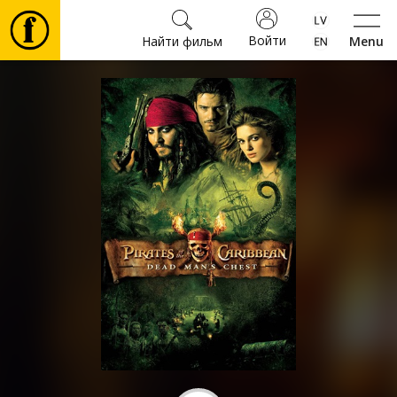
Войти
Найти фильм
Menu
Фильмы
Билеты
Культура
Мероприятия
Новости
Подарки