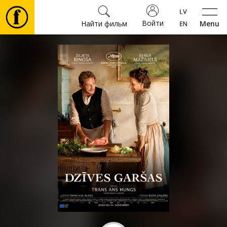
Войти
Найти фильм
Menu
Фильмы
Билеты
Культура
Мероприятия
Новости
Подарки