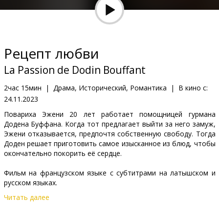
Кинозакуски
B2B
Рецепт любви
Клуб
La Passion de Dodin Bouffant
2час 15мин
|
Драма, Исторический, Романтика
|
В кино с:
24.11.2023
Повариха Эжени 20 лет работает помощницей гурмана
Додена Буффана. Когда тот предлагает выйти за него замуж,
Эжени отказывается, предпочтя собственную свободу. Тогда
Доден решает приготовить самое изысканное из блюд, чтобы
окончательно покорить её сердце.
Фильм на французском языке с субтитрами на латышском и
русском языках.
Читать далее
Дистрибьютор:
Acme Film SIA