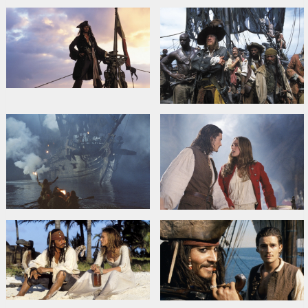
В ролях:
Johnny Depp
,
Orlando Bloom
,
Keira Knightley
,
Jeffrey
Rush
Сайты:
IMDB
,
Facebook