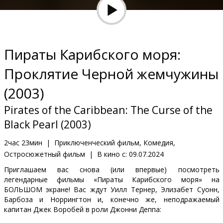
Кинозакуски
B2B
Пираты Карибского моря:
Клуб
Проклятие Черной жемчужины
(2003)
Pirates of the Caribbean: The Curse of the
Black Pearl (2003)
2час 23мин
|
Приключенческий фильм, Комедия,
Остросюжетный фильм
|
В кино с:
09.07.2024
Приглашаем вас снова (или впервые) посмотреть
легендарные фильмы «Пираты Карибского моря» на
БОЛЬШОМ экране! Вас ждут Уилл Тернер, Элизабет Суонн,
Барбоза и Норрингтон и, конечно же, неподражаемый
капитан Джек Воробей в роли Джонни Деппа: