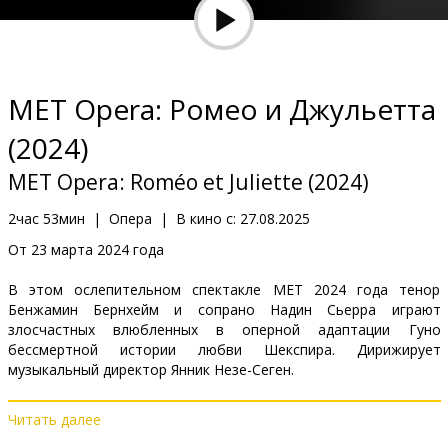
Кинозакуски
B2B
MET Opera: Ромео и Джульетта
Клуб
(2024)
MET Opera: Roméo et Juliette (2024)
2час 53мин
|
Опера
|
В кино с:
27.08.2025
От 23 марта 2024 года
В этом ослепительном спектакле МЕТ 2024 года тенор
Бенжамин Бернхейм и сопрано Надин Сьерра играют
злосчастных влюбленных в оперной адаптации Гуно
бессмертной истории любви Шекспира. Дирижирует
музыкальный директор Янник Незе-Сеген.
Читать далее
Дистрибьютор:
Forum Cinemas Latvia OU filiāle Latvijā