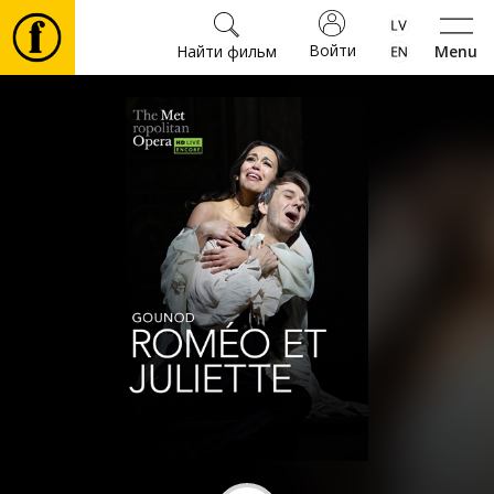
Войти
Найти фильм
Menu
Фильмы
Билеты
Культура
Мероприятия
Новости
Подарки