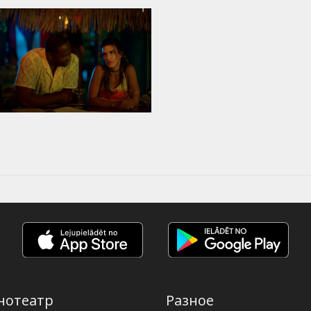
нотеатр
Разное