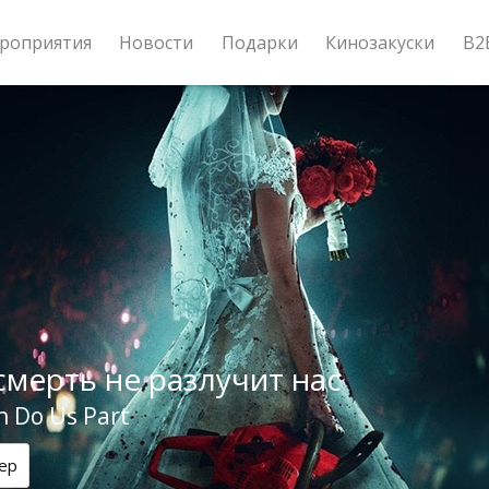
роприятия
Новости
Подарки
Кинозакуски
B2
смерть не разлучит нас
h Do Us Part
ер