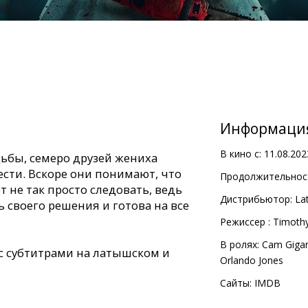
Информаци
В кино с:
11.08.202
адьбы, семеро друзей жениха
ести. Вскоре они понимают, что
Продолжительност
 не так просто следовать, ведь
Дистрибьютор:
Lat
ь своего решения и готова на все
Pежиссер :
Timothy
В ролях:
Cam Giga
с субтитрами на латышском и
Orlando Jones
Сайты:
IMDB