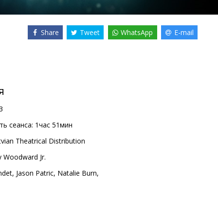
Share
Tweet
WhatsApp
E-mail
я
3
ь сеанса:
1час 51мин
vian Theatrical Distribution
 Woodward Jr.
ndet
,
Jason Patric
,
Natalie Burn
,