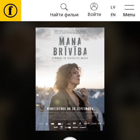
Войти
Найти фильм
Menu
Фильмы
Билеты
Культура
Мероприятия
Новости
Подарки