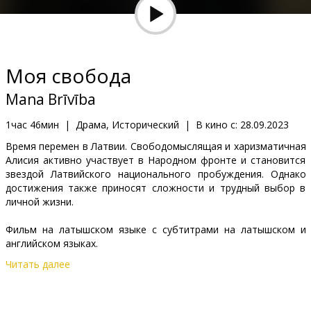
Кинозакуски
B2B
Моя свобода
Клуб
Mana Brīvība
1час 46мин
|
Драма, Исторический
|
В кино с:
28.09.2023
Время перемен в Латвии. Свободомыслящая и харизматичная
Алисия активно участвует в Народном фронте и становится
звездой Латвийского национального пробуждения. Однако
достижения также приносят сложности и трудный выбор в
личной жизни.
Фильм на латышском языке с субтитрами на латышском и
английском языках.
Читать далее
Дистрибьютор:
Baltic Content Media
Pежиссер :
Ilze Kunga-Melgaile