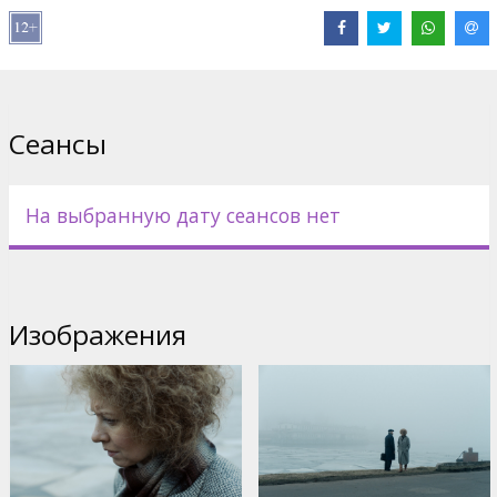
В ролях:
Ērika Eglija-Grāvele
,
Darius Meškauskas
,
Gints Grāvelis
,
Ilze Ķuzule-Skrastiņa
,
Egons Dombrovskis
Сайты:
Facebook
Сеансы
На выбранную дату сеансов нет
Изображения