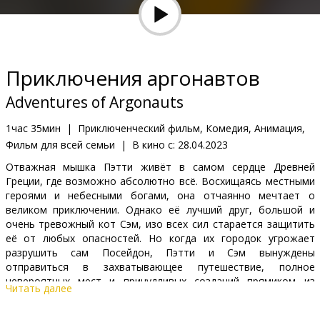
Кинозакуски
B2B
Приключения аргонавтов
Клуб
Adventures of Argonauts
1час 35мин
|
Приключенческий фильм, Комедия, Анимация,
Фильм для всей семьи
|
В кино с:
28.04.2023
Отважная мышка Пэтти живёт в самом сердце Древней
Греции, где возможно абсолютно всё. Восхищаясь местными
героями и небесными богами, она отчаянно мечтает о
великом приключении. Однако её лучший друг, большой и
очень тревожный кот Сэм, изо всех сил старается защитить
её от любых опасностей. Но когда их городок угрожает
разрушить сам Посейдон, Пэтти и Сэм вынуждены
отправиться в захватывающее путешествие, полное
невероятных мест и причудливых созданий прямиком из
Читать далее
мифов.