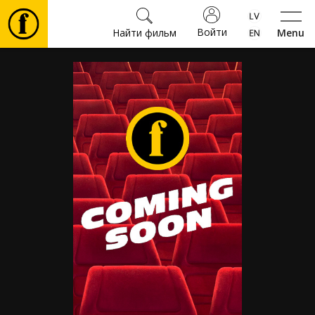
Войти
Найти фильм
Menu
Фильмы
Билеты
Культура
Мероприятия
Новости
Подарки