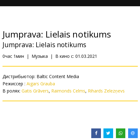
Кинозакуски
B2B
Jumprava: Lielais notikums
Клуб
Jumprava: Lielais notikums
0час 1мин
|
Музыка
|
В кино с:
01.03.2021
Дистрибьютор:
Baltic Content Media
Pежиссер :
Aigars Grauba
В ролях:
Gatis Grāvers
,
Raimonds Celms
,
Rihards Zelezņevs