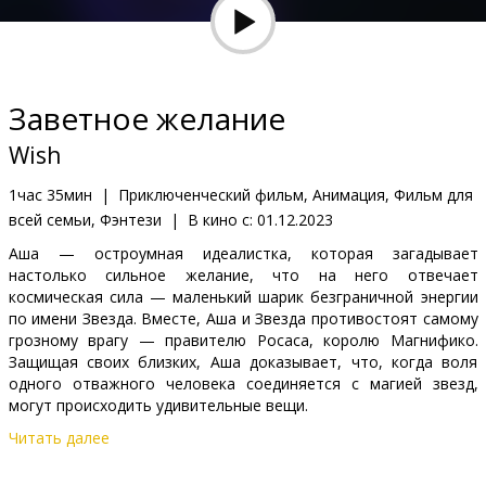
Кинозакуски
B2B
Заветное желание
Клуб
Wish
1час 35мин
|
Приключенческий фильм, Анимация, Фильм для
всей семьи, Фэнтези
|
В кино с:
01.12.2023
Аша — остроумная идеалистка, которая загадывает
настолько сильное желание, что на него отвечает
космическая сила — маленький шарик безграничной энергии
по имени Звезда. Вместе, Аша и Звезда противостоят самому
грозному врагу — правителю Росаса, королю Магнифико.
Защищая своих близких, Аша доказывает, что, когда воля
одного отважного человека соединяется с магией звезд,
могут происходить удивительные вещи.
Читать далее
Фильм доступен: