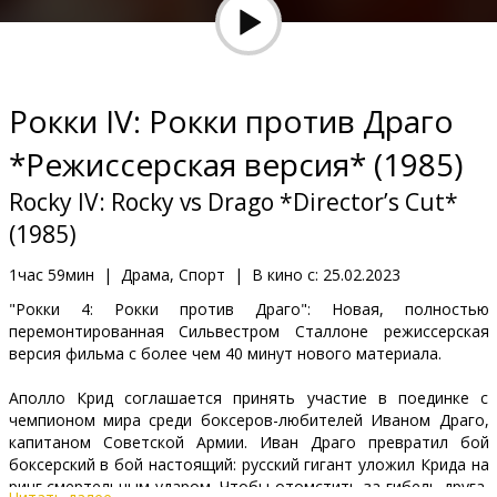
Кинозакуски
B2B
Рокки IV: Рокки против Драго
Клуб
*Режиссерская версия* (1985)
Rocky IV: Rocky vs Drago *Director’s Cut*
(1985)
1час 59мин
|
Драма, Спорт
|
В кино с:
25.02.2023
"Рокки 4: Рокки против Драго": Новая, полностью
перемонтированная Сильвестром Сталлоне режиссерская
версия фильма с более чем 40 минут нового материала.
Аполло Крид соглашается принять участие в поединке с
чемпионом мира среди боксеров-любителей Иваном Драго,
капитаном Советской Армии. Иван Драго превратил бой
боксерский в бой настоящий: русский гигант уложил Крида на
ринг смертельным ударом. Чтобы отомстить за гибель друга,