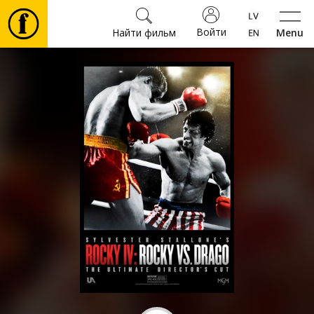
Войти
Найти фильм
Menu
Фильмы
Билеты
Культура
Мероприятия
Новости
Подарки