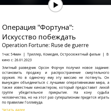
Кинозакуски
B2B
Oперация "Фортуна":
Клуб
Искусство побеждать
Operation Fortune: Ruse de guerre
1час 54мин
|
Триллер, Комедия, Остросюжетный фильм
|
В
кино с:
26.01.2023
Элитный разведчик Орсон Форчун получил новое задание:
остановить продажу и распространение смертельного
оружия. Но в одиночку ему эту миссию не потянуть. Он
вынужден объединиться с лучшими оперативниками мира, а
также известным киноактером, который предоставит лихой
группе убедительное прикрытие. На кону судьба
человечества, но на этот раз супершпионам придется играть
по правилам Голливуда.
Читать далее