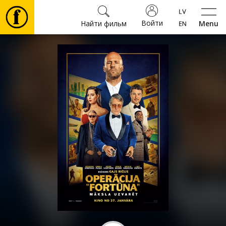
Войти
Найти фильм
Menu
Фильмы
Билеты
Культура
Мероприятия
Новости
Подарки