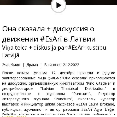
Кинозакуски
B2B
Она сказала + дискуссия о
Клуб
движении #EsArī в Латвии
Viņa teica + diskusija par #EsArī kustību
Latvijā
2час 9мин
|
Драма
|
В кино с:
12.12.2022
После показа фильма 12 декабря зрители и другие
заинтересованные лица фильма"Она сказала" приглашаются
на дискуссию, организованную кинотеатром "Kino Citadele" и
дистрибьютором "Latvian Theatrical Distribution" в
сотрудничестве с журналом "Punctum". Редактор
литературного журнала "Punctum", писатель, куратор
выставок и инициатор цикла рассказов #EsArī Laura Brokāne,
публицист, журналист и автор рассказа #EsArī Agra Lieģe-
Doležko, художник и искусствовед Rasa Jansone, публицист и