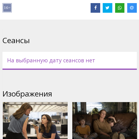
В ролях:
Carey Mulligan
,
Zoe Kazan
,
Patricia Clarkson
,
Andre
Braugher
,
Jennifer Ehle
,
Samantha Morton
,
Ashley Judd
Сайты:
IMDB
,
Официальный сайт
,
Facebook
Сеансы
На выбранную дату сеансов нет
Изображения