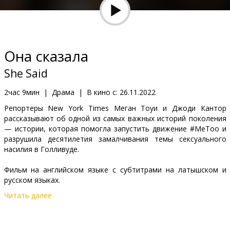
Кинозакуски
B2B
Она сказала
Клуб
She Said
2час 9мин
|
Драма
|
В кино с:
26.11.2022
Репортеры New York Times Меган Тoуи и Джоди Кантор
рассказывают об одной из самых важных историй поколения
— истории, которая помогла запустить движение #MeToo и
разрушила десятилетия замалчивания темы сексуального
насилия в Голливуде.
Фильм на английском языке с субтитрами на латышском и
русском языках.
Читать далее
Дистрибьютор:
Latvian Theatrical Distribution
Pежиссер :
Maria Schrader