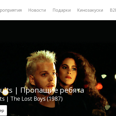
роприятия
Новости
Подарки
Кинозакуски
B2
Kults | Пропащие ребята
ts | The Lost Boys (1987)
ер