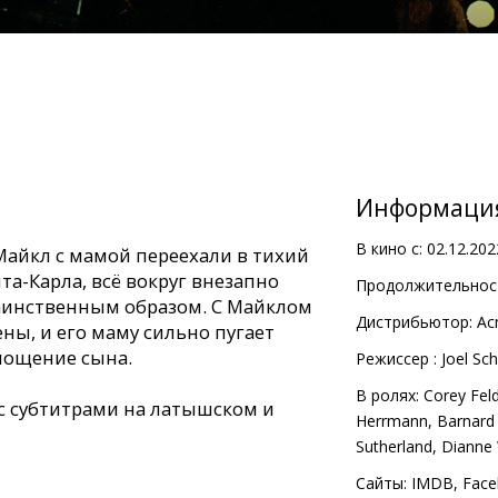
Информаци
В кино с:
02.12.202
 Майкл с мамой переехали в тихий
а-Карла, всё вокруг внезапно
Продолжительност
аинственным образом. С Майклом
Дистрибьютор:
Ac
ны, и его маму сильно пугает
лощение сына.
Pежиссер :
Joel Sc
В ролях:
Corey Fe
с субтитрами на латышском и
Herrmann
,
Barnard
Sutherland
,
Dianne 
Сайты:
IMDB
,
Face