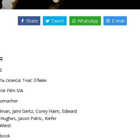
Share
Tweet
WhatsApp
E-mail
я
2
ь сеанса:
1час 37мин
me Film SIA
humacher
ldman
,
Jami Gertz
,
Corey Haim
,
Edward
 Hughes
,
Jason Patric
,
Kiefer
Wiest
book