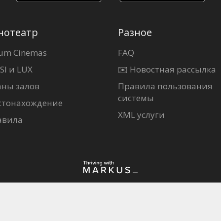
нотеатр
Разное
um Cinemas
FAQ
SI и LUX
✉️ Новостная рассылка
аны залов
Правила пользования
системы
стонахождение
XML услуги
авила