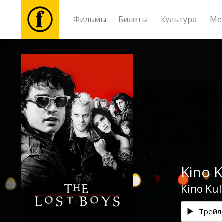
Фильмы
Билеты
Культура
Ме
Фильмы
Билеты
Культура
Мероприятия
Kino 
Новости
Kino Kul
Подарки
Трейл