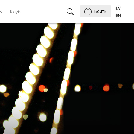
B
Клуб
Войти