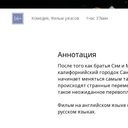
Кинозакуски
Комедия, Фильм ужасов
1час 37мин
B2B
Клуб
Аннотация
После того как братья Сэм и
калифорнийский городок Сант
начинает меняться самым т
происходят странные переме
такое неожиданное перевоп
Фильм на английском языке 
русском языках.