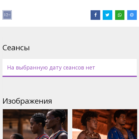
В ролях:
Viola Davis
,
Thuso Mbedu
,
Lashana Lynch
,
Sheila Atim
,
Hero Fiennes Tiffin
,
John Boyega
Сайты:
IMDB
,
Facebook
,
Официальный сайт
Сеансы
На выбранную дату сеансов нет
Изображения