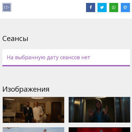
В ролях:
Harris Dickinson
,
Charlbi Dean
,
Zlatko Buric
,
Henrik
Dorsin
,
Vicki Berlin
,
Woody Harrelson
Сайты:
IMDB
,
neonrated.com
Сеансы
На выбранную дату сеансов нет
Изображения