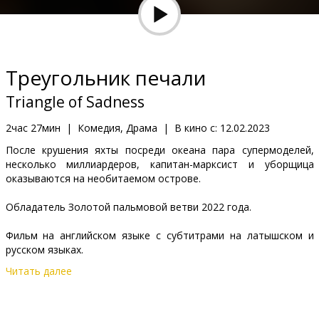
Кинозакуски
B2B
Треугольник печали
Клуб
Triangle of Sadness
2час 27мин
|
Комедия, Драма
|
В кино с:
12.02.2023
После крушения яхты посреди океана пара супермоделей,
несколько миллиардеров, капитан-марксист и уборщица
оказываются на необитаемом острове.
Обладатель Золотой пальмовой ветви 2022 года.
Фильм на английском языке с субтитрами на латышском и
русском языках.
Читать далее
Дистрибьютор:
A-One Films Latvia
Pежиссер :
Ruben Östlund