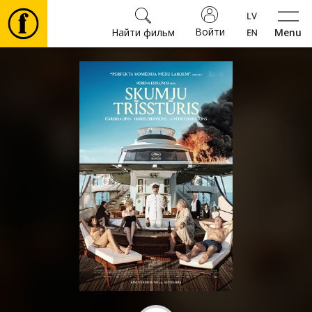
Войти
Найти фильм
Menu
Фильмы
Билеты
Культура
Мероприятия
Новости
Подарки