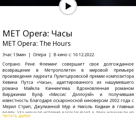
Кинозакуски
B2B
MET Opera: Часы
Клуб
MET Opera: The Hours
3час 13мин
|
Опера
|
В кино с:
10.12.2022
Сопрано Рене Флеминг совершает свое долгожданное
возвращение в Метрополитен в мировой премьере
произведения лауреата Пулитцеровской премии композитора
Кевина Путса «Часы», адаптированного из нашумевшего
романа Майкла Каннингема. Вдохновленная романом
Вирджинии Вулф «Миссис Дэллоуэй» и получившая
известность благодаря оскароносной киноверсии 2002 года с
Мерил Стрип, Джулианной Мур и Николь Кидман в главных
ролях, эта мощная история рассказывает о трех женщинах из
Читать далее
разных эпох, каждая из которых борется со своими
внутренними демонами и своими ролями в обществе.
Захватывающая премьера излучает звездную мощь: сопрано