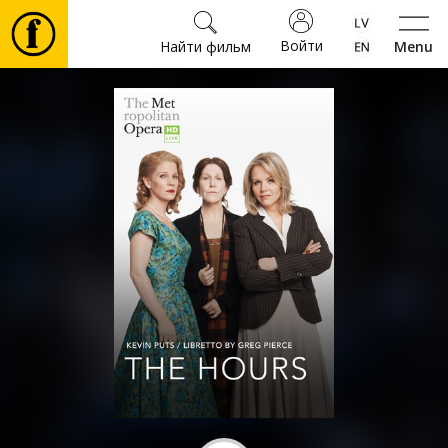
Войти
Найти фильм
Menu
Фильмы
Билеты
Культура
Мероприятия
Новости
Подарки