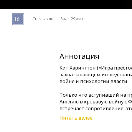
Кинозакуски
Спектакль
3час 29мин
B2B
Клуб
Аннотация
Кит Харингтон («Игра престо
захватывающем исследовани
войне и психологии власти.
Только что вступивший на пр
Англию в кровавую войну с Ф
встречает сопротивление, э
должен доказать, что он спос
Читать далее
Этот захватывающий соврем