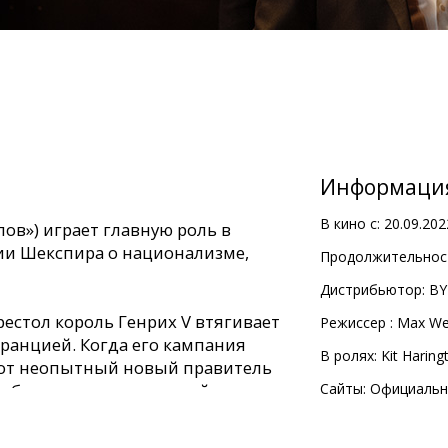
Информаци
В кино с:
20.09.202
лов») играет главную роль в
и Шекспира о национализме,
Продолжительност
Дистрибьютор:
BY
естол король Генрих V втягивает
Pежиссер :
Max We
ранцией. Когда его кампания
В ролях:
Kit Haring
тот неопытный новый правитель
обен вести страну на войну.
Сайты:
Официальн
енный спектакль, снятый в