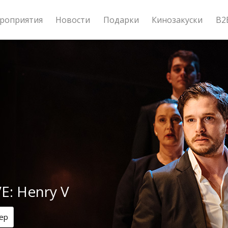
роприятия
Новости
Подарки
Кинозакуски
B2
E: Henry V
ер