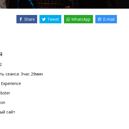
Share
Tweet
WhatsApp
E-mail
я
2
ь сеанса:
3час 29мин
 Experience
bster
ton
ый сайт