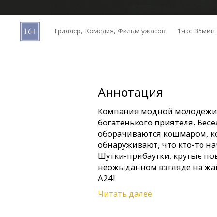
Кинозакуски
Триллер, Комедия, Фильм ужасов
1час 35мин
B2B
Клуб
Аннотация
Компания модной молодежи 
богатенького приятеля. Весе
оборачиваются кошмаром, к
обнаруживают, что кто-то на
Шутки-прибаутки, крутые по
неожыданном взгляде на жан
A24!
Читать далее
Фильм на английском языке 
русском языках.