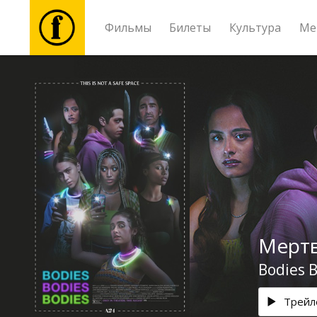
Фильмы
Билеты
Культура
Ме
Фильмы
Билеты
Культура
Мероприятия
Мертв
Новости
Bodies B
Подарки
Трейл