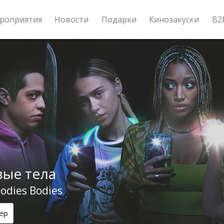
роприятия
Новости
Подарки
Кинозакуски
B2
ые тела
odies Bodies
ер