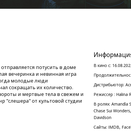
Информаци
В кино с:
16.08.202
отправляется потусить в доме
лая вечеринка и невинная игра
Продолжительност
огда молодые люди
Дистрибьютор:
Ac
чал сокращать их количество.
вороты и мертвые тела в свежем и
Pежиссер :
Halina R
р "слешера" от культовой студии
В ролях:
Amandla S
Chase Sui Wonders
Davidson
с субтитрами на латышском и
Сайты:
IMDB
,
Face