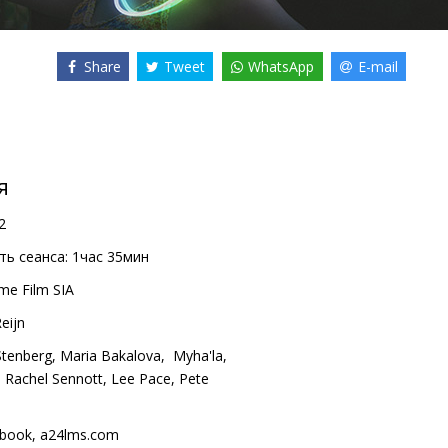
Share
Tweet
WhatsApp
E-mail
я
2
ь сеанса:
1час 35мин
me Film SIA
eijn
tenberg
,
Maria Bakalova
,
Myha'la
,
,
Rachel Sennott
,
Lee Pace
,
Pete
book
,
a24films.com