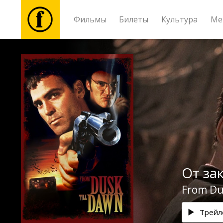
Фильмы
Билеты
Культура
Ме
Фильмы
Билеты
Культура
Мероприятия
От зак
Новости
From Dus
Подарки
Трейл