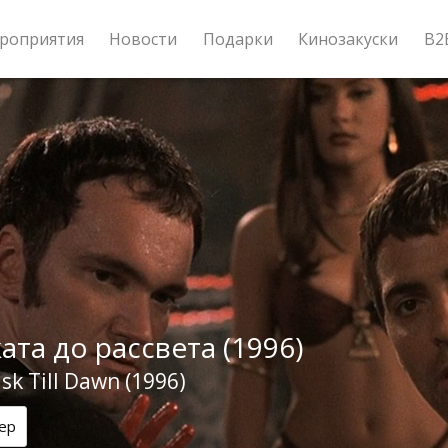
роприятия
Новости
Подарки
Кинозакуски
B2
ата до рассвета (1996)
k Till Dawn (1996)
ер