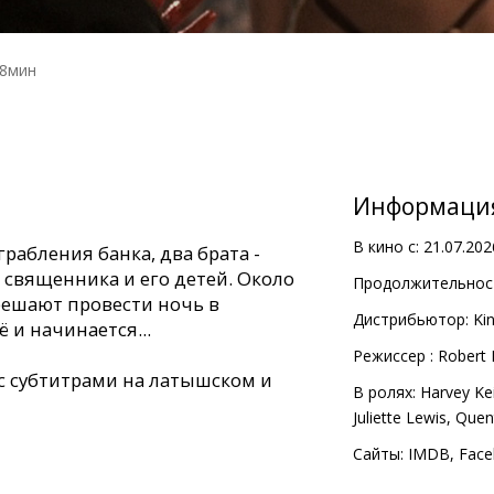
48мин
Информаци
В кино с:
21.07.202
рабления банка, два брата -
 священника и его детей. Около
Продолжительност
решают провести ночь в
Дистрибьютор:
Kin
 и начинается...
Pежиссер :
Robert 
с субтитрами на латышском и
В ролях:
Harvey Kei
Juliette Lewis
,
Quent
Сайты:
IMDB
,
Face