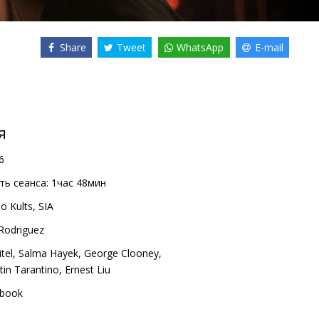
Share
Tweet
WhatsApp
E-mail
я
6
ь сеанса:
1час 48мин
o Kults, SIA
Rodriguez
tel
,
Salma Hayek
,
George Clooney
,
in Tarantino
,
Ernest Liu
book