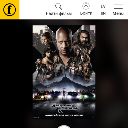
Войти
Найти фильм
Menu
Фильмы
Билеты
Культура
Мероприятия
Новости
Подарки