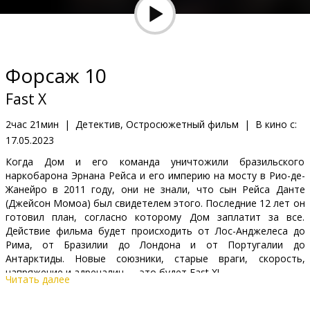
Кинозакуски
B2B
Форсаж 10
Клуб
Fast X
2час 21мин
|
Детектив, Остросюжетный фильм
|
В кино с:
17.05.2023
Когда Дом и его команда уничтожили бразильского
наркобарона Эрнана Рейса и его империю на мосту в Рио-де-
Жанейро в 2011 году, они не знали, что сын Рейса Данте
(Джейсон Момоа) был свидетелем этого. Последние 12 лет он
готовил план, согласно которому Дом заплатит за все.
Действие фильма будет происходить от Лос-Анджелеса до
Рима, от Бразилии до Лондона и от Португалии до
Антарктиды. Новые союзники, старые враги, скорость,
напряжение и адреналин — это будет Fast X!
Читать далее
Фильм на английском языке с субтитрами на латышском и