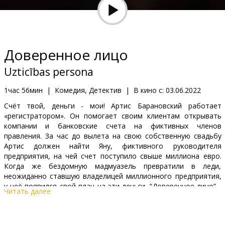
Кинозакуски
B2B
Доверенное лицо
Клуб
Uzticības persona
1час 56мин
|
Комедия, Детектив
|
В кино с:
03.06.2022
Счёт твой, деньги - мои! Артис Барановский работает
«регистратором». Он помогает своим клиентам открывать
компании и банковские счета на фиктивных членов
правления. За час до вылета на свою собственную свадьбу
Артис должен найти Яну, фиктивного руководителя
предприятия, на чей счет поступило свыше миллиона евро.
Когда же бездомную мадмуазель превратили в леди,
неожиданно ставшую владелицей миллионного предприятия,
у неё появился свой план на эти деньги. “Доверенное лицо” -
Читать далее
увлекательная криминальная комедия про деньги, счета и
незадачливых мошенников.