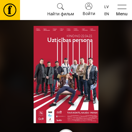
Войти
Найти фильм
Menu
Фильмы
Билеты
Культура
Мероприятия
Новости
Подарки