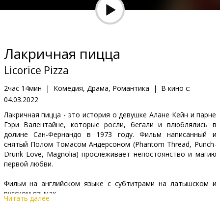
Кинозакуски
B2B
Лакричная пицца
Клуб
Licorice Pizza
2час 14мин
|
Комедия, Драма, Романтика
|
В кино с:
04.03.2022
Лакричная пицца - это история о девушке Алане Кейн и парне
Гэри Валентайне, которые росли, бегали и влюблялись в
долине Сан-Фернандо в 1973 году. Фильм написанный и
снятый Полом Томасом Андерсоном (Phantom Thread, Punch-
Drunk Love, Magnolia) прослеживает непостоянство и магию
первой любви.
Фильм на английском языке с субтитрами на латышском и
русском языках.
Читать далее