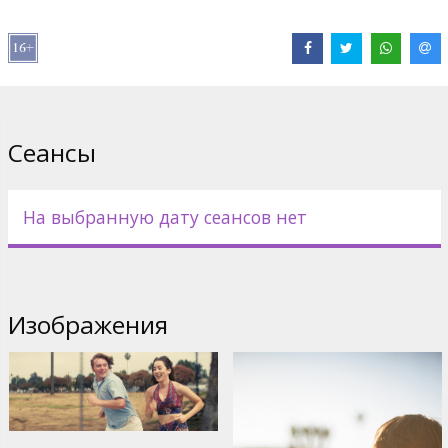
Дистрибьютор:
Latvian Theatrical Distribution
Pежиссер :
Paul Thomas Anderson
В ролях:
Alana Haim
,
Cooper Hoffman
,
Sean Penn
,
Tom Waits
,
Bradley Cooper
,
Benny Safdie
Сайты:
IMDB
,
Официальный сайт
,
Facebook
Сеансы
На выбранную дату сеансов нет
Изображения