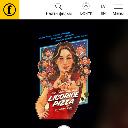
Войти
Найти фильм
Menu
Фильмы
Билеты
Культура
Мероприятия
Новости
Подарки