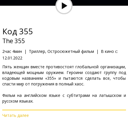
Кинозакуски
B2B
Код 355
Клуб
The 355
2час 4мин
|
Триллер, Остросюжетный фильм
|
В кино с:
12.01.2022
Пять женщин вместе противостоят глобальной организации,
владеющей мощным оружием. Героини создают группу под
кодовым названием «355» и пытаются сделать все, чтобы
спасти мир от погружения в полный хаос.
Фильм на английском языке с субтитрами на латышском и
русском языках.
Читать далее
Дистрибьютор:
Acme Film SIA
Pежиссер :
Simon Kinberg