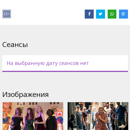
В ролях:
Jessica Chastain
,
Penélope Cruz
,
Bingbing Fan
,
Diane
Kruger
,
Lupita Nyong'o
,
Édgar Ramírez
,
Sebastian Stan
Сайты:
IMDB
,
Официальный сайт
,
Facebook
Сеансы
На выбранную дату сеансов нет
Изображения