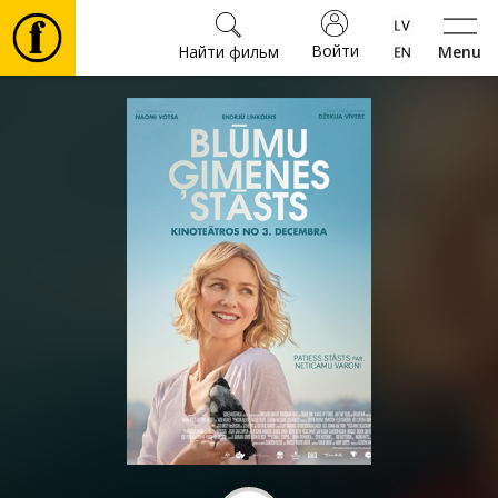
Войти
Найти фильм
Menu
Фильмы
Билеты
Культура
Мероприятия
Новости
Подарки