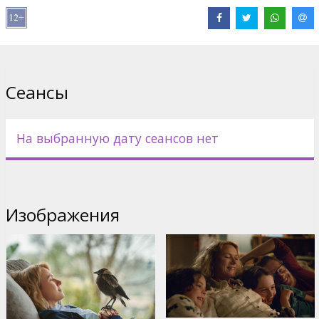
В ролях:
Naomi Watts
,
Andrew Lincoln
,
Jacki Weaver
,
Rachel
House
,
Leeanna Walsman
Сайты:
IMDB
Сеансы
На выбранную дату сеансов нет
Изображения