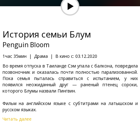
Кинозакуски
B2B
История семьи Блум
Клуб
Penguin Bloom
1час 35мин
|
Драма
|
В кино с:
03.12.2020
Во время отпуска в Таиланде Сэм упала с балкона, повредила
позвоночник и оказалась почти полностью парализованной.
Пока семья пыталась справиться с испытанием, у них
появился неожиданный друг — раненый птенец сороки,
которого Блумы назвали Пингвин.
Фильм на английском языке с субтитрами на латышском и
русском языках.
Читать далее
Дистрибьютор:
Latvian Theatrical Distribution
Pежиссер :
Glendyn Ivin