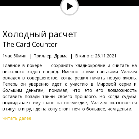
Кинозакуски
B2B
Холодный расчет
Клуб
The Card Counter
1час 50мин
|
Триллер, Драма
|
В кино с:
26.11.2021
Главное в покере — сохранять хладнокровие и считать на
несколько ходов вперёд. Именно этими навыками Уильям
овладел в совершенстве, когда решил начать новую жизнь.
Теперь он уверенно идет к участию в Мировой серии и
большим деньгам, понимая, что это его возможность
оставить позади тайны своего прошлого. Но когда судьба
подкидывает ему шанс на возмездие, Уильям оказывается
втянут в игру, где на кону стоит нечто большее, чем деньги.
Читать далее
Фильм на английском языке с субтитрами на латышском и
русском языках.