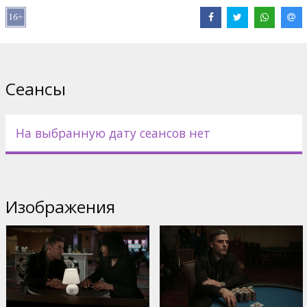
Дистрибьютор:
VLG Filmas
Pежиссер :
Paul Schrader
В ролях:
Oscar Isaac
,
Tiffany Haddish
,
Tye Sheridan
,
Willem Dafoe
Сайты:
Официальный сайт
,
IMDB
,
Facebook
Сеансы
На выбранную дату сеансов нет
Изображения