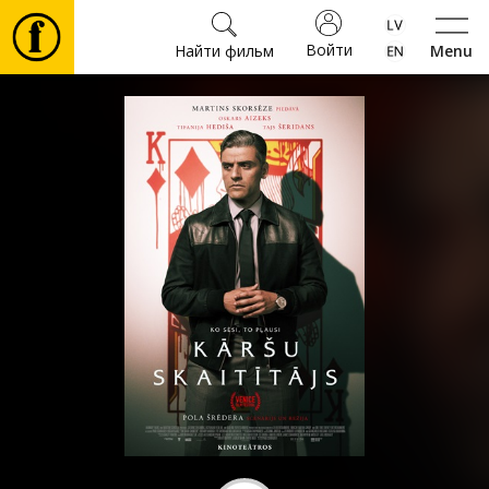
Войти
Найти фильм
Menu
Фильмы
Билеты
Культура
Мероприятия
Новости
Подарки