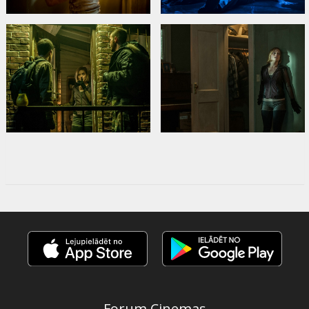
Pежиссер :
Fede Alvarez
,
Rodo Sayagues
В ролях:
Stephen Lang
,
Dylan Minnette
,
Jane Levy
,
Brendan
Sexton III
,
Madelyn Grace
Forum Cinemas