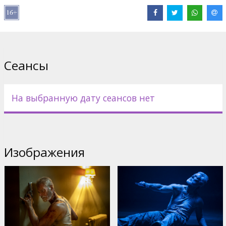
ветерану войны, который, по слухам, прячет у себя в подвале
целое состояние. Они думали, это будет плевое дельце. Они
ошиблись. В подвале у слепого ветерана оказалось совсем не
то, на что они надеялись...
Напряженный триллер, полный неожиданных сюжетных
Сеансы
поворотов, снял уругвайский режиссер Федерико Альварес,
удачно дебютировавший в Голливуде римейком
классического фильма ужасов "Зловещие мертвецы" (2013).
На выбранную дату сеансов нет
---
Не дыши 2
Спустя несколько лет после кровавого вторжения Норман
Изображения
обрел покой и утешение, но оказалось, что от прошлых
грехов так просто не убежишь.
Фильм на английском языке с субтитрами на латышском и
русском языках.
Дистрибьютор:
Acme Film SIA