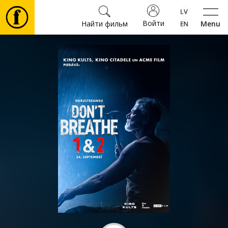
Войти
Найти фильм
Menu
Фильмы
Билеты
Культура
Мероприятия
Новости
Подарки