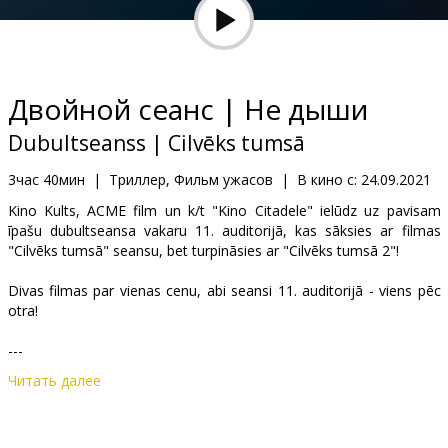
Кинозакуски
B2B
Двойной сеанс | Не дыши
Клуб
Dubultseanss | Cilvēks tumsā
3час 40мин
|
Триллер, Фильм ужасов
|
В кино с:
24.09.2021
Kino Kults, ACME film un k/t "Kino Citadele" ielūdz uz pavisam
īpašu dubultseansa vakaru 11. auditorijā, kas sāksies ar filmas
"Cilvēks tumsā" seansu, bet turpināsies ar "Cilvēks tumsā 2"!
Divas filmas par vienas cenu, abi seansi 11. auditorijā - viens pēc
otra!
---
Читать далее
Не дыши
Трио подростков проникает в дом к одинокому слепому