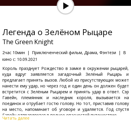
Кинозакуски
B2B
Легенда о Зелёном Рыцаре
Клуб
The Green Knight
2час 10мин
|
Приключенческий фильм, Драма, Фэнтези
|
В
кино с:
10.09.2021
Король празднует Рождество в замке в окружении рыцарей,
куда вдруг заявляется загадочный Зелёный Рыцарь и
предлагает принять вызов. Любой из присутствующих может
нанести ему удар, но через год и один день он должен будет
встретится с Зелёным Рыцарем и принять удар в ответ. Сэр
Гавейн, племянник и наследник короля, вызывается на
поединок и отрубает гостю голову. Но тот, приставив голову
на место, напоминает об уговоре и удаляется. Год спустя
Гавейн отправляется в полное опасностей путешествие.
Читать далее
Фильм на английском языке с субтитрами на латышском и