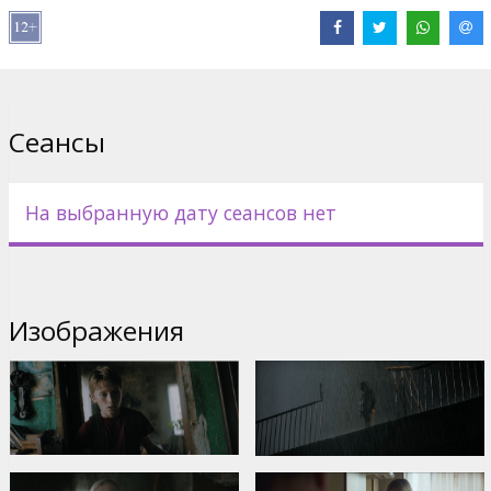
Дистрибьютор:
Kino Spektrs SIA
Pежиссер :
Dace Pūce
В ролях:
Damirs Onackis
,
Dace Everss
,
Egons Dombrovskis
,
Agata Buzek
Сайты:
IMDB
,
Facebook
Сеансы
На выбранную дату сеансов нет
Изображения