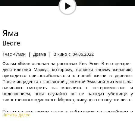
Кинозакуски
B2B
Яма
Клуб
Bedre
1час 47мин
|
Драма
|
В кино с:
04.06.2022
Фильм «Яма» основан на рассказах Яны Эгле. В его центре -
десятилетний Маркус, которому, вопреки своему желанию,
приходится приспосабливаться к новой жизни в деревне.
После инцидента с соседской девочкой Эмилией жители села
начинают смотреть на мальчика с нетерпимостью и
подозрением, пока случайно он не находит убежище у
таинственного одинокого Моряка, живущего на опушке леса.
Фильм на латышском языке с субтитрами на английском и
Читать далее
русском языках.