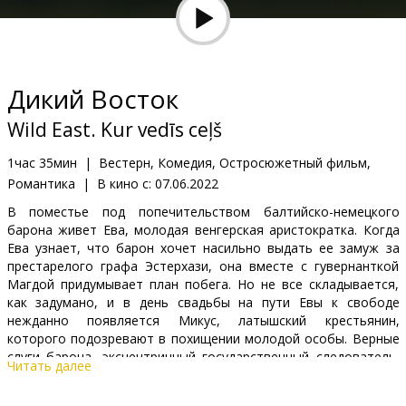
Кинозакуски
B2B
Дикий Восток
Клуб
Wild East. Kur vedīs ceļš
1час 35мин
|
Вестерн, Комедия, Остросюжетный фильм,
Романтика
|
В кино с:
07.06.2022
В поместье под попечительством балтийско-немецкого
барона живет Ева, молодая венгерская аристократка. Когда
Ева узнает, что барон хочет насильно выдать ее замуж за
престарелого графа Эстерхази, она вместе с гувернанткой
Магдой придумывает план побега. Но не все складывается,
как задумано, и в день свадьбы на пути Евы к свободе
нежданно появляется Микус, латышский крестьянин,
которого подозревают в похищении молодой особы. Верные
слуги барона, эксцентричный государственный следователь,
Читать далее
венгерский ковбой и другие герои отправляются в путь,
чтобы найти молодых людей, ведь Ева – наследница