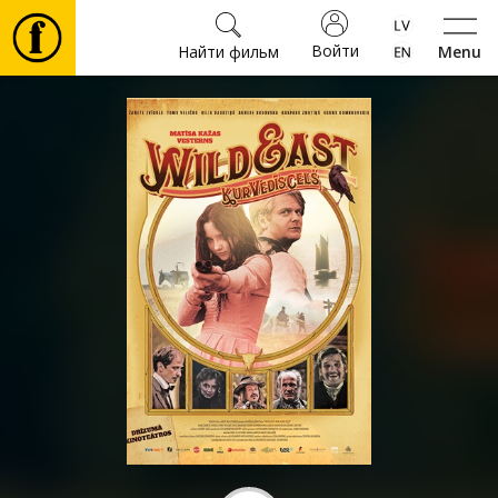
Войти
Найти фильм
Menu
Фильмы
Билеты
Культура
Мероприятия
Новости
Подарки