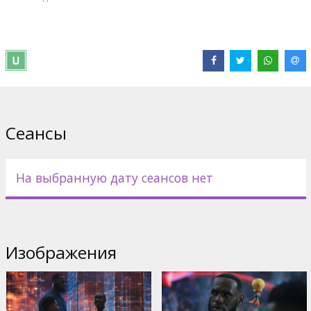
Дистрибьютор:
Acme Film SIA
Pежиссер :
Malcolm D. Lee
В ролях:
LeBron James
,
Don Cheadle
,
Cedric Joe
,
Sonequa
Martin-Green
,
Khris Davis
Сайты:
IMDB
,
Официальный сайт
,
Facebook
Сеансы
На выбранную дату сеансов нет
Изображения