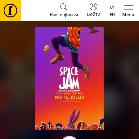
Войти
Найти фильм
Menu
Фильмы
Билеты
Культура
Мероприятия
Новости
Подарки