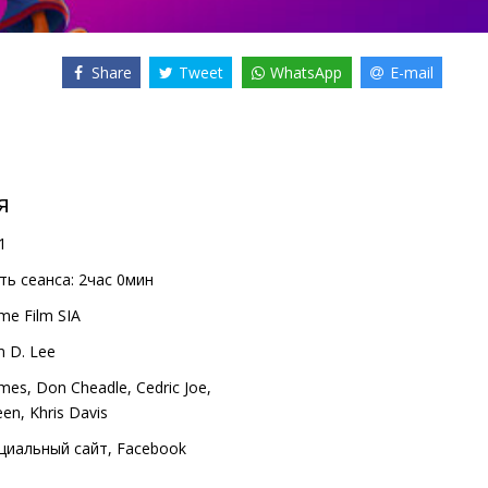
Share
Tweet
WhatsApp
E-mail
я
1
ь сеанса:
2час 0мин
me Film SIA
 D. Lee
ames
,
Don Cheadle
,
Cedric Joe
,
een
,
Khris Davis
циальный сайт
,
Facebook