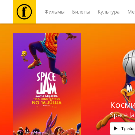
Фильмы
Билеты
Культура
Ме
Фильмы
Билеты
Культура
Мероприятия
Косми
Новости
Space J
Подарки
Трейл