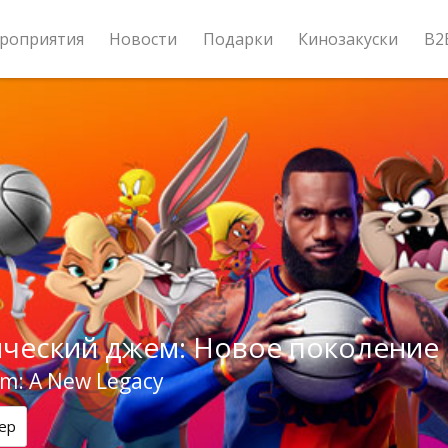
роприятия
Новости
Подарки
Кинозакуски
B2
ческий джем: Новое поколение
am: A New Legacy
ер