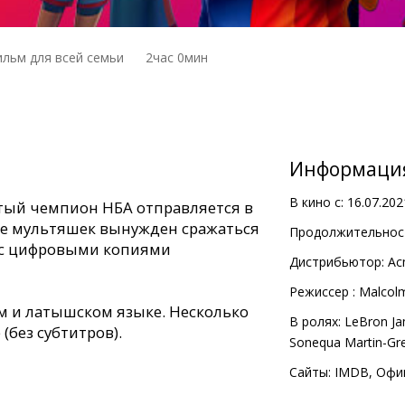
льм для всей семьи
2час 0мин
Информаци
В кино с:
16.07.202
тый чемпион НБА отправляется в
де мультяшек вынужден сражаться
Продолжительност
 с цифровыми копиями
Дистрибьютор:
Ac
Pежиссер :
Malcolm
м и латышском языке. Несколько
В ролях:
LeBron J
(без субтитров).
Sonequa Martin-Gr
Сайты:
IMDB
,
Офи