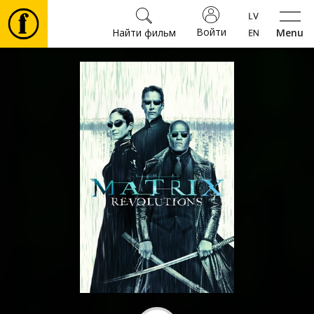
Войти
Найти фильм
Menu
Фильмы
Билеты
Культура
Мероприятия
Новости
Подарки