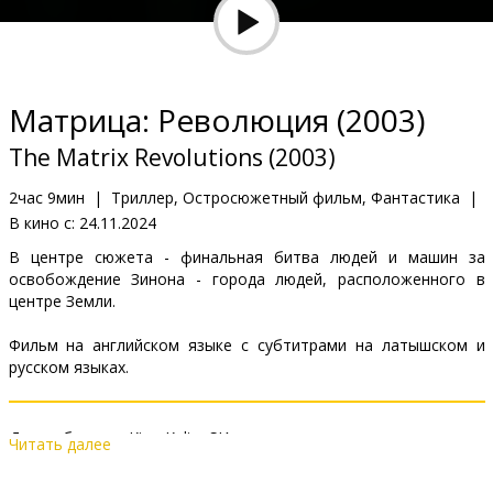
Кинозакуски
B2B
Матрица: Революция (2003)
Клуб
The Matrix Revolutions (2003)
2час 9мин
|
Триллер, Остросюжетный фильм, Фантастика
|
В кино с:
24.11.2024
В центре сюжета - финальная битва людей и машин за
освобождение Зинона - города людей, расположенного в
центре Земли.
Фильм на английском языке с субтитрами на латышском и
русском языках.
Дистрибьютор:
Kino Kults, SIA
Читать далее
Pежиссер :
Lilly Wachowski
,
Lana Wachowski
В ролях:
Keanu Reeves
,
Carrie-Anne Moss
,
Laurence Fishburne
,