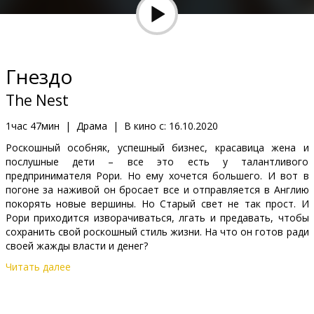
Кинозакуски
B2B
Гнездо
Клуб
The Nest
1час 47мин
|
Драма
|
В кино с:
16.10.2020
Роскошный особняк, успешный бизнес, красавица жена и
послушные дети – все это есть у талантливого
предпринимателя Рори. Но ему хочется большего. И вот в
погоне за наживой он бросает все и отправляется в Англию
покорять новые вершины. Но Старый свет не так прост. И
Рори приходится изворачиваться, лгать и предавать, чтобы
сохранить свой роскошный стиль жизни. На что он готов ради
своей жажды власти и денег?
Читать далее
Фильм на английском языке с субтитрами на латышском и
русском языках.