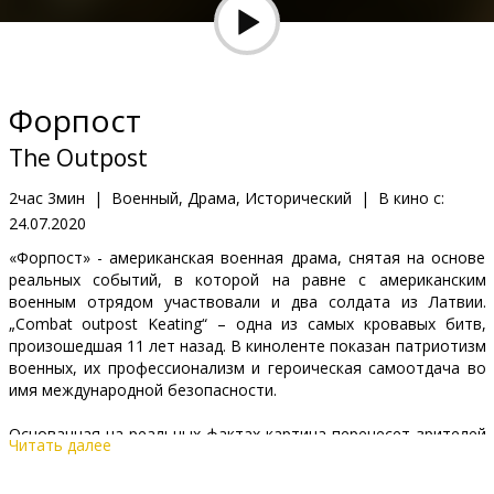
Кинозакуски
B2B
Форпост
Клуб
The Outpost
2час 3мин
|
Военный, Драма, Исторический
|
В кино с:
24.07.2020
«Форпост» - американская военная драма, снятая на основе
реальных событий, в которой на равне с американским
военным отрядом участвовали и два солдата из Латвии.
„Combat outpost Keating“ – одна из самых кровавых битв,
произошедшая 11 лет назад. В киноленте показан патриотизм
военных, их профессионализм и героическая самоотдача во
имя международной безопасности.
Основанная на реальных фактах картина перенесет зрителей
Читать далее
в афганский город Камдеш, где в 2009 г. произошло самое
кровавое сражение между американскими бойцами и воинами