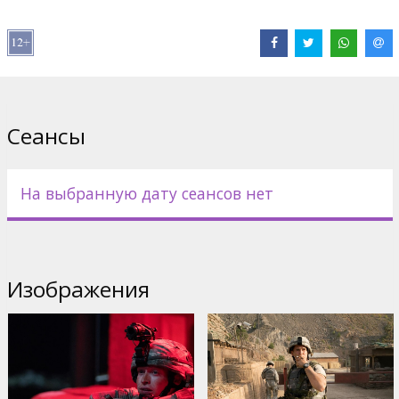
Талибана.
54-ем американским солдатам, принимавшим участие в
безумной военной атаке талибов в Камдеше, 3 октября 2009
г. запомнится на всю жизнь. В отдаленном горном регионе
Афганистана, ночью заняв позиции на горных склонах, талибы
организовали засаду для американских солдат с военной базы
Сеансы
„Combat outpost Keating“. На рассвете интенсивный град
свинца минометов и гранат накрыл расположенный на склоне
военный лагерь американцев. Около 300 талибов напали на
54-х американских и 2-х латышских солдат. С началом атаки
На выбранную дату сеансов нет
на рассвете почти сразу был захвачен наблюдательный пункт,
а на 48-ой минуте периметр поста лагеря „Keating“ был
прорван в 3-х местах.
Абсолютный дисбаланс сил и военной техники лишь
Изображения
ненадолго выбил из равновесия американских солдат.
Военные стратеги лагеря – лейтенант Китинг (акт. Орландо
Блум) и сержант К.Ромеша (акт. Скотт Иствуд) вместе с
отрядом обязаны сгруппировать силы и в неповрежденных
укрытиях вести круговую оборону и контратаку... Нет времени
ждать помощи… Теперь у них лишь одна цель – выжить...