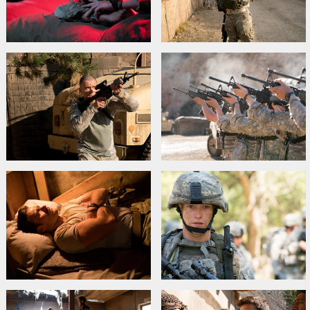
Фильм на английском языке с субтитрами на латышском и
русском языках.
Дистрибьютор:
Garsu Pasaulio Irasai UAB
Pежиссер :
Rod Lurie
В ролях:
Orlando Bloom
,
Scott Eastwood
,
Caleb Landry Jones
Сайты:
IMDB